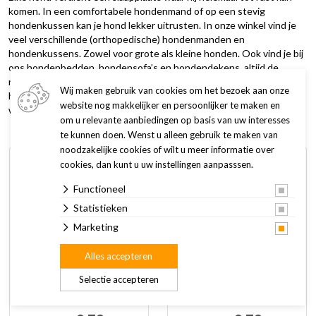
komen. In een comfortabele hondenmand of op een stevig
hondenkussen kan je hond lekker uitrusten. In onze winkel vind je
veel verschillende (orthopedische) hondenmanden en
hondenkussens. Zowel voor grote als kleine honden. Ook vind je bij
ons hondenbedden, hondensofa’s en hondendekens, altijd de
nieuwste collecties. Op zoek naar een hondenmand of
Wij maken gebruik van cookies om het bezoek aan onze
hondenkussen? Bekijk hieronder ons assortiment of kom naar onze
website nog makkelijker en persoonlijker te maken en
winkel voor het complete aanbod.
om u relevante aanbiedingen op basis van uw interesses
te kunnen doen. Wenst u alleen gebruik te maken van
noodzakelijke cookies of wilt u meer informatie over
cookies, dan kunt u uw instellingen aanpasssen.
Functioneel
Statistieken
Marketing
Alles accepteren
Selectie accepteren
Beeztees benchmat Eco
Beeztees benchmat Eco
Vetbed Rumax antraciet
Vetbed Rumax Beige